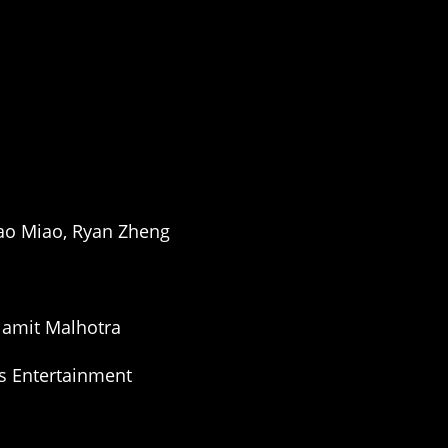
iao Miao, Ryan Zheng
Namit Malhotra
hts Entertainment