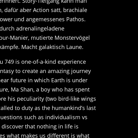
rinnert. Story-Tiefgang kann man
, dafür aber Action satt, brachiale
l-Power und angemessenes Pathos.
 durch adrenalingeladene
our-Manier, mutierte Monstervögel
ämpfe. Macht galaktisch Laune.
 749 is one-of-a-kind experience
antasy to create an amazing journey
 near future in which Earth is under
ure, Ma Shan, a boy who has spent
nore his peculiarity (two bird-like wings
called to duty as the humankind’s last
uestions such as individualism vs
iscover that nothing in life is
s what makes us different is what