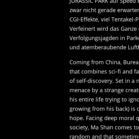
JURASSIC PARK auf Speed e
zwar nicht gerade erwarten
CGI-Effekte, viel Tentake
Verfeinert wird das Ganze
Verfolgungsjagden in Park
und atemberaubende Luftk
Coming from China, Bureau
that combines sci-fi and f
of self-discovery. Set in a
menace by a strange creat
his entire life trying to ig
growing from his back) is 
hope. Facing deep moral q
society, Ma Shan comes to d
random and that sometime